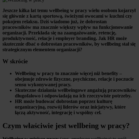
Jeszcze kilka lat temu wellbeing w pracy wielu osobom kojarzył
się głównie z kartą sportową, świeżymi owocami w kuchni czy
pokojem relaksu. Dziś wiadomo już, że dobrostan
pracowników ma znacznie większy wpływ na funkcjonowanie
organizacji. Przekłada się na zaangażowanie, retencję,
produktywność, relacje i employer branding. Jak HR może
skutecznie dbać o dobrostan pracowników, by wellbeing stał się
strategicznym elementem organizacji?
W skrócie
Wellbeing w pracy to znacznie więcej niż benefity –
obejmuje zdrowie fizyczne, psychiczne, relacje i poczucie
sensu wykonywanej pracy.
Skuteczne działania wellbeingowe angażują pracowników
długofalowo i odpowiadają na ich rzeczywiste potrzeby.
HR może budować dobrostan poprzez kulturę
organizacyjną, rozwój liderów oraz inicjatywy, które
łączą aktywność, integrację i wspólny cel.
Czym właściwie jest wellbeing w pracy?
Wellbeing w miejscu pracy
(ang.
employee wellbeing
) to ogół