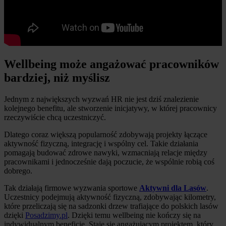
Wellbeing może angażować pracowników
bardziej, niż myślisz
Jednym z największych wyzwań HR nie jest dziś znalezienie
kolejnego benefitu, ale stworzenie inicjatywy, w której pracownicy
rzeczywiście chcą uczestniczyć.
Dlatego coraz większą popularność zdobywają projekty łączące
aktywność fizyczną, integrację i wspólny cel. Takie działania
pomagają budować zdrowe nawyki, wzmacniają relacje między
pracownikami i jednocześnie dają poczucie, że wspólnie robią coś
dobrego.
Tak działają firmowe wyzwania sportowe
Aktywni dla Lasów
.
Uczestnicy podejmują aktywność fizyczną, zdobywając kilometry,
które przeliczają się na sadzonki drzew trafiające do polskich lasów
dzięki
Posadzimy.pl
. Dzięki temu wellbeing nie kończy się na
indywidualnym beneficie. Staje się angażującym projektem, który