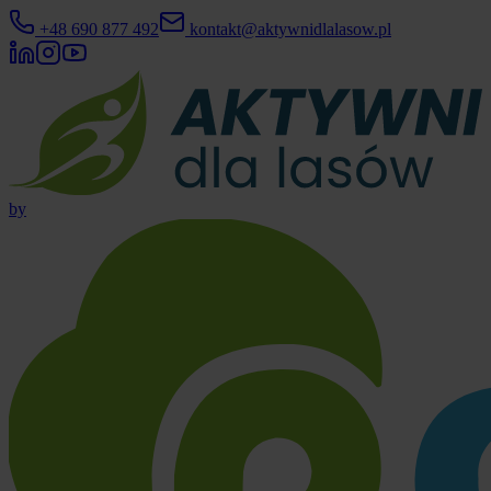
+48 690 877 492
kontakt@aktywnidlalasow.pl
by