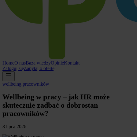
Home
O nas
Baza wiedzy
Opinie
Kontakt
Zaloguj się
Zapytaj o ofertę
wellbeing pracowników
Wellbeing w pracy – jak HR może
skutecznie zadbać o dobrostan
pracowników?
8 lipca 2026