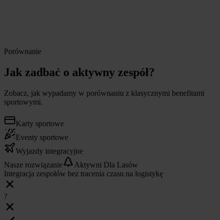
pozytywnie wpływa na efektywność i wellbeing pracowników.
Mniej L4
Niższa rotacja
Porównanie
Wyższa efektywność pracowników
Większa kreatywność w zespołach
Jak zadbać o aktywny zespół?
Zobacz, jak wypadamy w porównaniu z klasycznymi benefitami
sportowymi.
Karty sportowe
Eventy sportowe
Wyjazdy integracyjne
Nasze rozwiązanie
Aktywni Dla Lasów
Integracja zespołów bez tracenia czasu na logistykę
?