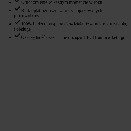
Uruchomienie w każdym momencie w roku
Brak opłat per user i za niezaangażowanych
pracowników
100% budżetu wspiera eko-działanie – brak opłat za apkę
i obsługę
Oszczędność czasu – nie obciąża HR, IT ani marketingu
Dostępna na iOS i Android
Poznaj naszą aplikację
Wszystko, czego potrzebujesz do organizacji i uczestnictwa
w wyzwaniach – w jednym miejscu, zawsze pod ręką.
Nagrywanie aktywności w aplikacji