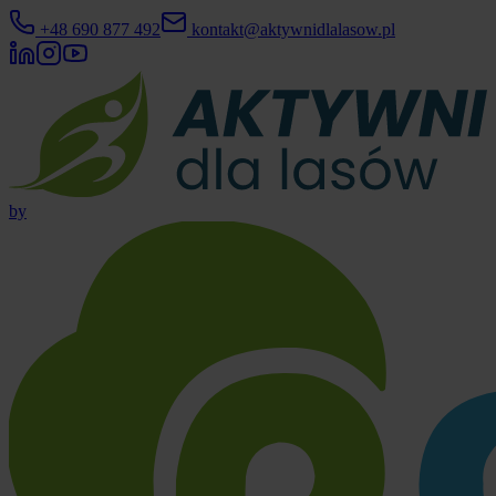
+48 690 877 492
kontakt@aktywnidlalasow.pl
by